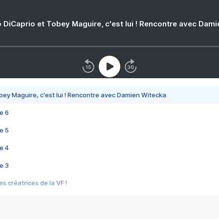
 DiCaprio et Tobey Maguire, c'est lui ! Rencontre avec Dam
bey Maguire, c'est lui ! Rencontre avec Damien Witecka
e 6
e 5
e 4
e 3
s créatrices de la VF !
e 2
e 1