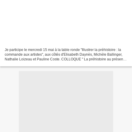
Je participe le mercredi 15 mai à la table ronde "Illustrer la préhistoire : la
commande aux artistes", aux côtés d'Elisabeth Daynès, Michèle Ballinger,
Nathalie Loizeau et Pauline Coste. COLLOQUE " La préhistoire au présent :
médiations, écritures, images",...