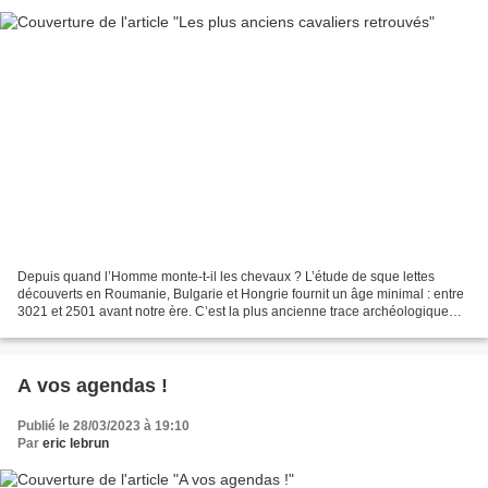
Depuis quand l’Homme monte-t-il les chevaux ? L’étude de sque lettes
découverts en Roumanie, Bulgarie et Hongrie fournit un âge minimal : entre
3021 et 2501 avant notre ère. C’est la plus ancienne trace archéologique
connue d’une pratique de l’équitation....
A vos agendas !
Publié le 28/03/2023 à 19:10
Par
eric lebrun