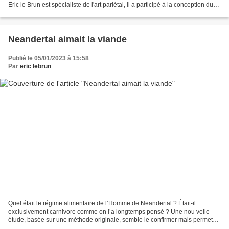
Eric le Brun est spécialiste de l'art pariétal, il a participé à la conception du
livre "Solutré,...
Neandertal aimait la viande
Publié le 05/01/2023 à 15:58
Par
eric lebrun
Quel était le régime alimentaire de l’Homme de Neandertal ? Était-il
exclusivement carnivore comme on l’a longtemps pensé ? Une nou velle
étude, basée sur une méthode originale, semble le confirmer mais permet
aussi de relancer le débat. Archéologia n°616...