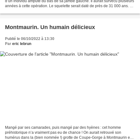
d’un individu amputé du bas de sa jambe gauche. Il aurait survécu plusieurs
années à cette opération. Le squelette serait daté de près de 31 000 ans. Ce
serait donc la plus ancienne...
Montmaurin. Un humain délicieux
Publié le 06/10/2022 à 13:30
Par
eric lebrun
Mangé par ses camarades, puis mangé par des hyènes : cet homme
préhistorique n’a vraiment pas eu de chance ! On aurait retrouvé son
humérus dans la (bien nommée !) grotte de Coupe-Gorge à Montmaurin en