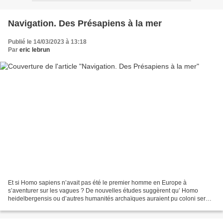
Navigation. Des Présapiens à la mer
Publié le 14/03/2023 à 13:18
Par
eric lebrun
Et si Homo sapiens n’avait pas été le premier homme en Europe à
s’aventurer sur les vagues ? De nouvelles études suggèrent qu’ Homo
heidelbergensis ou d’autres humanités archaïques auraient pu coloni ser
par bateau des îles de la mer Égée. Ce qui ouvre...