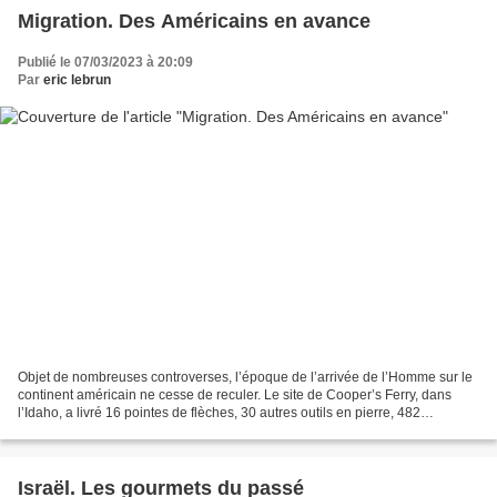
Migration. Des Américains en avance
Publié le 07/03/2023 à 20:09
Par
eric lebrun
Objet de nombreuses controverses, l’époque de l’arrivée de l’Homme sur le
continent américain ne cesse de reculer. Le site de Cooper’s Ferry, dans
l’Idaho, a livré 16 pointes de flèches, 30 autres outils en pierre, 482
fragments de débitage et 355 fragments...
Israël. Les gourmets du passé