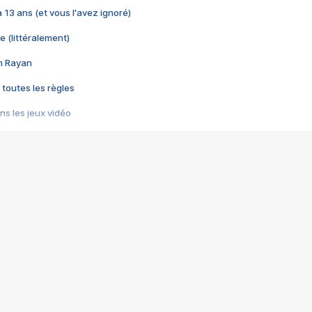
 a 13 ans (et vous l'avez ignoré)
e (littéralement)
im Rayan
 toutes les règles
s les jeux vidéo
us choquant de Rockstar ? - Le scandale BULLY
e plus moche de Steam
du RÊVE tourne au CAUCHEMAR
pendant 8 heures
it… à tort
umiliés par un jeu vidéo
ire - Final Fantasy 8