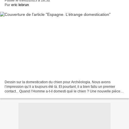
Publié le 09/02/2023 à 18:32
Par
eric lebrun
Dessin sur la domestication du chien pour Archéologia. Nous avons
l’impression qu’il a toujours été là. Et pourtant, il a bien fallu un premier
contact... Quand l’Homme a-t-il domesti qué le chien ? Une nouvelle pièce
du puzzle vient d’apparaître dans...