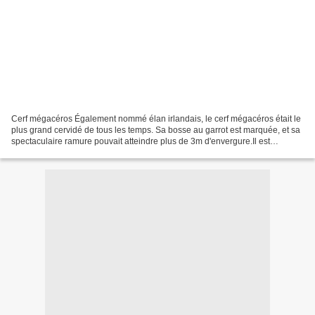
Cerf mégacéros Également nommé élan irlandais, le cerf mégacéros était le
plus grand cervidé de tous les temps. Sa bosse au garrot est marquée, et sa
spectaculaire ramure pouvait atteindre plus de 3m d'envergure.Il est
représenté dans peu de grottes ornées...