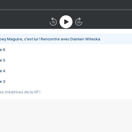
bey Maguire, c'est lui ! Rencontre avec Damien Witecka
e 6
e 5
e 4
e 3
s créatrices de la VF !
e 2
e 1
e Mektoub My Love arrive enfin ! Rencontre avec Shaïn Boumedine et Sal