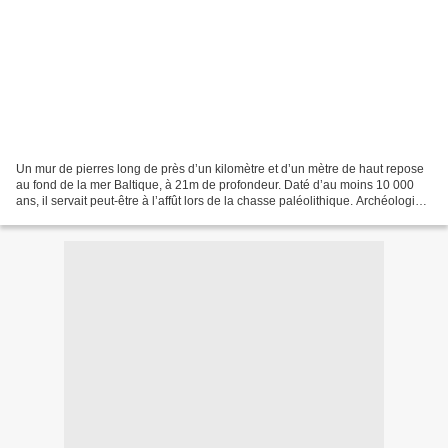
Un mur de pierres long de près d’un kilomètre et d’un mètre de haut repose
au fond de la mer Baltique, à 21m de profondeur. Daté d’au moins 10 000
ans, il servait peut-être à l’affût lors de la chasse paléolithique. Archéologia
n°631 - p.12- Mai 2024...