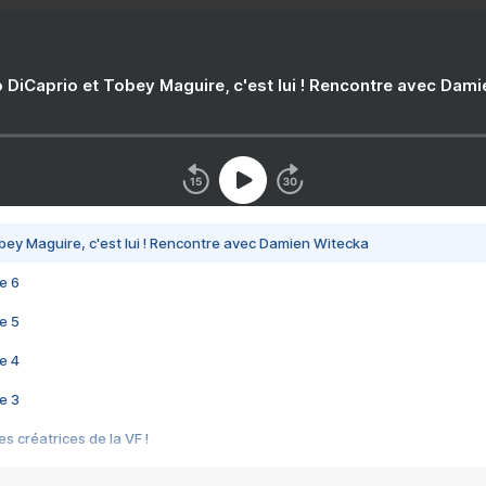
 DiCaprio et Tobey Maguire, c'est lui ! Rencontre avec Dam
bey Maguire, c'est lui ! Rencontre avec Damien Witecka
e 6
e 5
e 4
e 3
s créatrices de la VF !
e 2