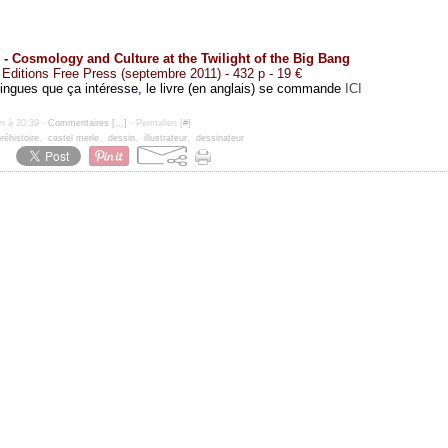
 -
Cosmology and Culture at the Twilight of the Big Bang
Editions Free Press (septembre 2011) - 432 p - 19 €
ilingues que ça intéresse, le livre (en anglais) se commande
ICI
un à 20:39 -
Commentaires [
…
]
- Permalien [
#
]
réhistoire
,
castel merle
,
dessin
,
illustrateur
,
dessinateur