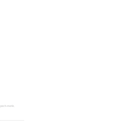
,
pech-merle
,