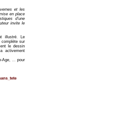
vernes et les
 mise en place
stiques d’une
uteur invite le
 illustré. Le
s complète sur
ent le dessin
 a activement
-Age, ... pour