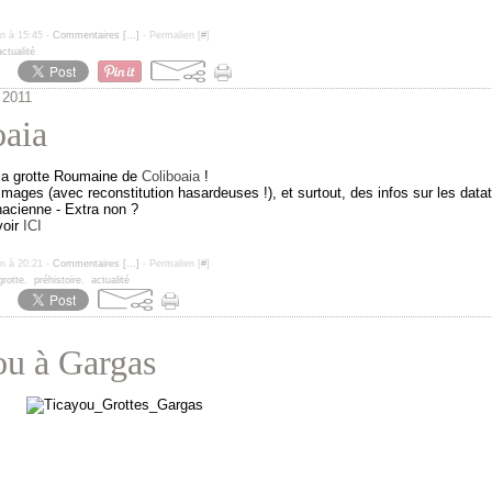
un à 15:45 -
Commentaires [
…
]
- Permalien [
#
]
actualité
 2011
oaia
la grotte Roumaine de
Coliboaia
!
mages (avec reconstitution hasardeuses !), et surtout, des infos sur les datat
acienne - Extra non ?
voir
ICI
un à 20:21 -
Commentaires [
…
]
- Permalien [
#
]
grotte
,
préhistoire
,
actualité
ou à Gargas