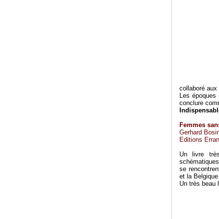
collaboré aux
Les époques s
conclure comm
Indispensabl
Femmes sans
Gerhard Bosi
Editions Erran
Un livre trè
schématiques 
se rencontren
et la Belgique
Un très beau l