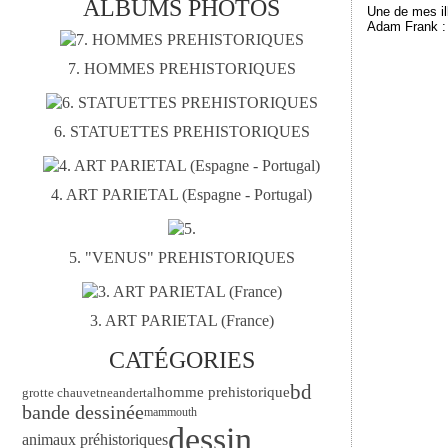
ALBUMS PHOTOS
Une de mes il
Adam Frank :
7. HOMMES PREHISTORIQUES
6. STATUETTES PREHISTORIQUES
4. ART PARIETAL (Espagne - Portugal)
5. "VENUS" PREHISTORIQUES
3. ART PARIETAL (France)
CATÉGORIES
bd
homme prehistorique
grotte chauvet
neandertal
bande dessinée
mammouth
dessin
animaux préhistoriques