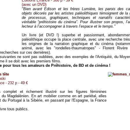
Editions Errance - 300 p - 39 €
(avec un DVD)
"Bien avant Edison et les frères Lumière, les parois des ca
objets décorés par les artistes paléolithiques témoignent de la
de processus, graphiques, techniques et narratifs caractéri
véritable “préhistoire du cinéma”. Pour illustrer son propos, l’a
lecteur à l’accompagner à travers l’espace et le temps."
Un livre (et DVD !) superbe et passionnant, abondamment
paléolithique occupe la place centrale, avec une recherche trè
les origines de la narration graphique et du cinéma (notamm
animé, avec les "rondelles-thaumatropes" - Florent Rivère
 recherches sur ces dernières).
uivantes ne sont pas oubliées, avec des exemples de l'Antiquité, du Moyen
e il se doit avec les premiers films.
e pour tous les amateurs de Préhistoire, de BD et de cinéma !
 tête
nski
ce - 232 p - 49 €
s complet et richement illustré sur les figures féminines
du Magdalénien. En art mobilier comme en art pariétal, elles
t du Portugal à la Sibérie, en passant par l'Espagne, la France
.
ivre tous publics.