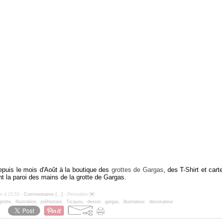
epuis le mois d'Août à la boutique des
grottes de Gargas
, des T-Shirt et car
t la paroi des mains de la grotte de Gargas.
un à 15:53 -
Commentaires [
…
]
- Permalien [
#
]
grotte
,
illustration
,
préhistoire
,
Ticayou
,
dessin
,
gargas
,
illustrateur
,
dessinateur