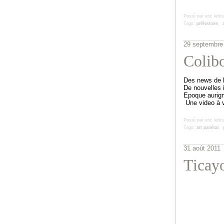
Posté par eric lebr
Tags:
préhistoire
,
29 septembre
Colib
Des news de 
De nouvelles i
Epoque aurign
Une video à 
Posté par eric lebr
Tags:
art pariétal
,
31 août 2011
Ticay