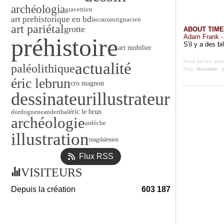
archéologia
gravettien
art prehistorique en bd
aurignacien
lascaux
art pariétal
grotte
ABOUT TIME
Adam Frank - 
préhistoire
S'il y a des b
art mobilier
actualité
Posté par eric lebr
paléolithique
Tags:
illustration
,
p
éric lebrun
cro magnon
dessinateur
illustrateur
éric le brun
dordogne
neanderthal
archéologie
ardèche
illustration
magdalenien
Flux RSS
VISITEURS
Depuis la création
603 187