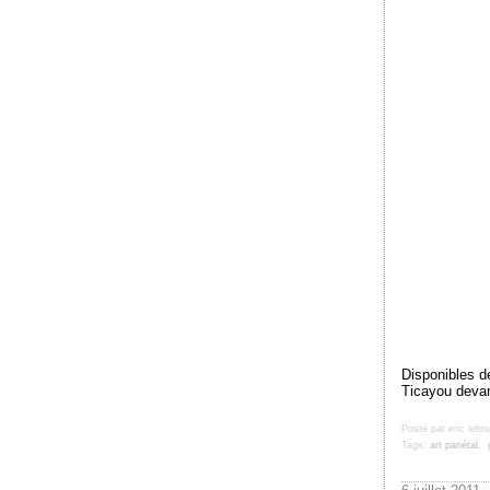
Disponibles d
Ticayou devan
Posté par eric lebr
Tags:
art pariétal
,