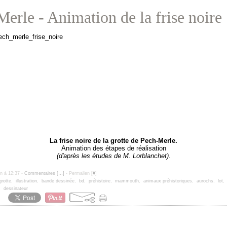
erle - Animation de la frise noire
La frise noire de la grotte de Pech-Merle.
Animation des étapes de réalisation
(d'après les études de M. Lorblanchet).
un à 12:37 -
Commentaires [
…
]
- Permalien [
#
]
grotte
,
illustration
,
bande dessinée
,
bd
,
préhistoire
,
mammouth
,
animaux préhistoriques
,
aurochs
,
lot
,
dessinateur