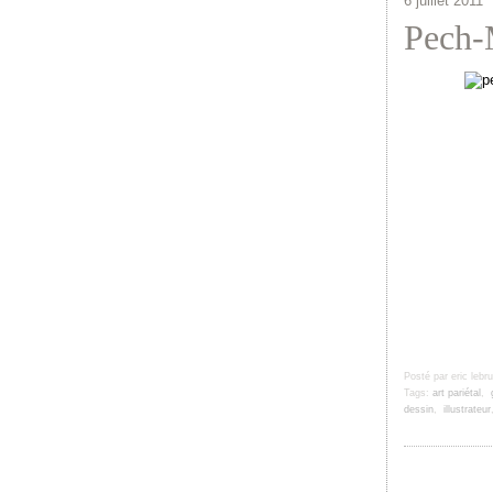
6 juillet 2011
Pech-M
Posté par eric lebr
Tags:
art pariétal
,
dessin
,
illustrateur