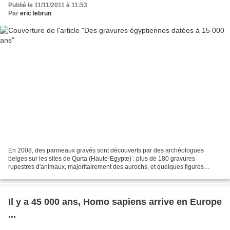
Publié le 11/11/2011 à 11:53
Par
eric lebrun
En 2008, des panneaux gravés sont découverts par des archéologues
belges sur les sites de Qurta (Haute-Egypte) : plus de 180 gravures
rupestres d'animaux, majoritairement des aurochs, et quelques figures
féminines schématiques, de type "Gonnersdorf -...
Il y a 45 000 ans, Homo sapiens arrive en Europe
...