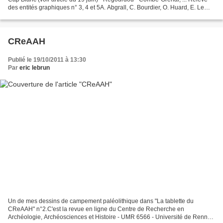
des entités graphiques n° 3, 4 et 5A. Abgrall, C. Bourdier, O. Huard, E. Le
Brun, M. Peyroux et G. Pinçon...
CReAAH
Publié le 19/10/2011 à 13:30
Par
eric lebrun
Un de mes dessins de campement paléolithique dans "La tablette du
CReAAH" n°2.C'est la revue en ligne du Centre de Recherche en
Archéologie, Archéosciences et Histoire - UMR 6566 - Université de Rennes