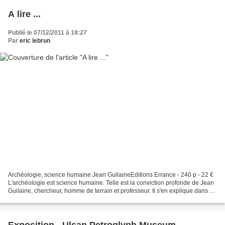
A lire ...
Publié le 07/12/2011 à 18:27
Par
eric lebrun
Archéologie, science humaine Jean GuilaineEditions Errance - 240 p - 22 €
L'archéologie est science humaine. Telle est la conviction profonde de Jean
Guilaine, chercheur, homme de terrain et professeur. Il s'en explique dans un
entretien. Les différentes...