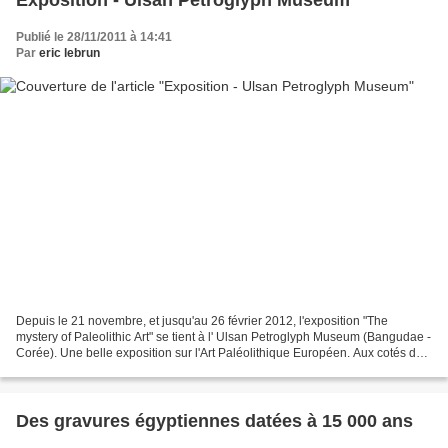
Exposition - Ulsan Petroglyph Museum
Publié le 28/11/2011 à 14:41
Par
eric lebrun
Depuis le 21 novembre, et jusqu'au 26 février 2012, l'exposition "The
mystery of Paleolithic Art" se tient à l' Ulsan Petroglyph Museum (Bangudae -
Corée). Une belle exposition sur l'Art Paléolithique Européen. Aux cotés de
photos de grottes ornées et...
Des gravures égyptiennes datées à 15 000 ans