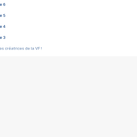
e 6
e 5
e 4
e 3
s créatrices de la VF !
e 2
e 1
e Mektoub My Love arrive enfin ! Rencontre avec Shaïn Boumedine et Sal
i : après Toni en famille
elle réalise le bouleversant Dites lui que je l'aime
ais ! Rencontre autour de Vie privée de Rebecca Zlotowski
 de Marguerite, Grave... Rencontre avec Ella Rumpf
 Les Rêveurs, un film intime sur la santé mentale