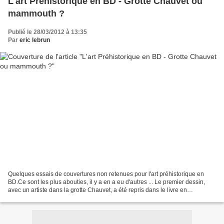
L'art Préhistorique en BD - Grotte Chauvet ou
mammouth ?
Publié le 28/03/2012 à 13:35
Par
eric lebrun
Quelques essais de couvertures non retenues pour l'art préhistorique en
BD.Ce sont les plus abouties, il y a en a eu d'autres ... Le premier dessin,
avec un artiste dans la grotte Chauvet, a été repris dans le livre en
illustration, et sur le deuxième,...