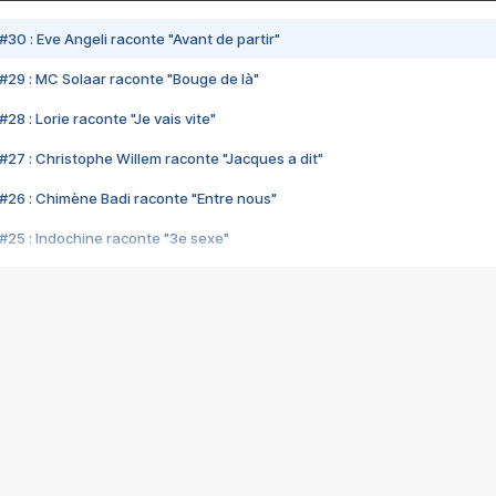
#30 : Eve Angeli raconte "Avant de partir"
#29 : MC Solaar raconte "Bouge de là"
28 : Lorie raconte "Je vais vite"
#27 : Christophe Willem raconte "Jacques a dit"
#26 : Chimène Badi raconte "Entre nous"
#25 : Indochine raconte "3e sexe"
#24 : Zaho raconte "C'est chelou"
#23 : Patrick Bruel raconte "Au café des délices"
#22 : Kyo raconte "Le chemin"
#21 : Nolwenn Leroy raconte "Cassé"
#20 : Patrick Hernandez raconte "Born to be alive"
#19 : Lorie raconte "Près de moi"