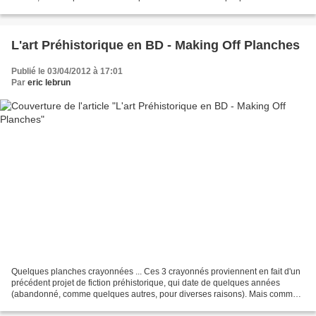
cavernes et paraît avoir été dépecée...
L'art Préhistorique en BD - Making Off Planches
Publié le 03/04/2012 à 17:01
Par
eric lebrun
Quelques planches crayonnées ... Ces 3 crayonnés proviennent en fait d'un
précédent projet de fiction préhistorique, qui date de quelques années
(abandonné, comme quelques autres, pour diverses raisons). Mais comme
"rien ne se perd, rien ne se crée, tout...