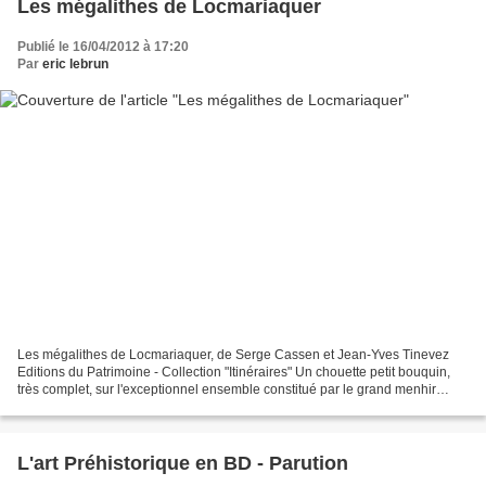
Les mégalithes de Locmariaquer
Publié le 16/04/2012 à 17:20
Par
eric lebrun
Les mégalithes de Locmariaquer, de Serge Cassen et Jean-Yves Tinevez
Editions du Patrimoine - Collection "Itinéraires" Un chouette petit bouquin,
très complet, sur l'exceptionnel ensemble constitué par le grand menhir
brisé, la table des Marchands et...
L'art Préhistorique en BD - Parution