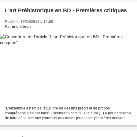
L'art Préhistorique en BD - Premières critiques
Publié le 19/04/2012 à 14:00
Par
eric lebrun
"L’ensemble est un bel équilibre de dessins précis et de propos
compréhensibles par tous". - sceneario.com "C et album (...) a pour ambition
de faire découvrir aux jeunes et aux moins jeunes les premières oeuvres
d'art de l'humanité. Et avec Eric Le Brun...