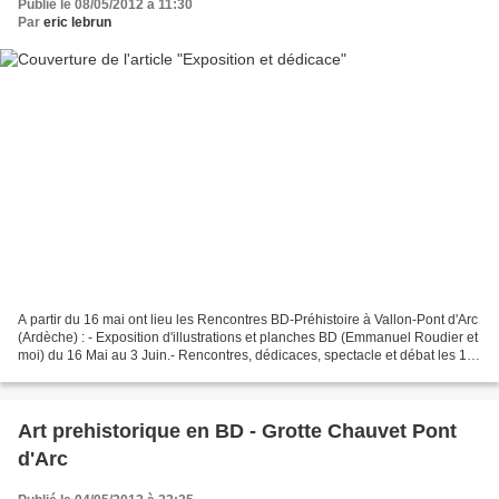
Publié le 08/05/2012 à 11:30
Par
eric lebrun
A partir du 16 mai ont lieu les Rencontres BD-Préhistoire à Vallon-Pont d'Arc
(Ardèche) : - Exposition d'illustrations et planches BD (Emmanuel Roudier et
moi) du 16 Mai au 3 Juin.- Rencontres, dédicaces, spectacle et débat les 18-
19 et 20 Mai, avec Emmanuel...
Art prehistorique en BD - Grotte Chauvet Pont
d'Arc