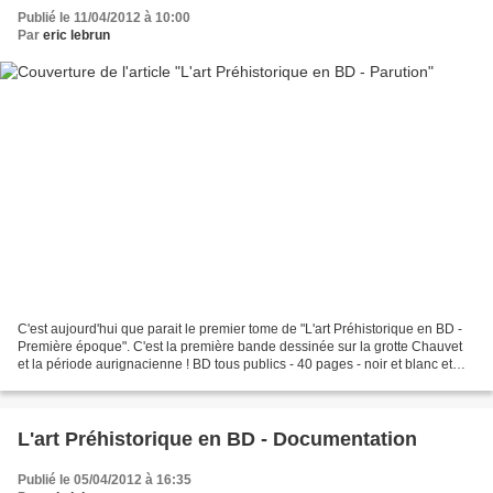
Publié le 11/04/2012 à 10:00
Par
eric lebrun
C'est aujourd'hui que parait le premier tome de "L'art Préhistorique en BD -
Première époque". C'est la première bande dessinée sur la grotte Chauvet
et la période aurignacienne ! BD tous publics - 40 pages - noir et blanc et
couleurs 5 euros - EAN/ISBN...
L'art Préhistorique en BD - Documentation
Publié le 05/04/2012 à 16:35