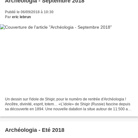
Archéologia - Septembre 2018
Publié le 06/09/2018 à 10:30
Par
eric lebrun
Un dessin sur l'idole de Shigir, pour le numéro de rentrée d'Archéologia !
Ancêtre, divinité, esprit, totem… «L’idole» de Shigir (Russie) fascine depuis
sa découverte en 1894. Une nouvelle datation la situe autour de 11.500 ans
avant notre ère, ce qui...
Archéologia - Eté 2018