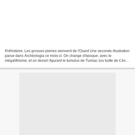
Préhistoire. Les grosses pierres viennent de l'Ouest Une seconde illustration
parue dans Archéologia ce mois-ci. On change d'époque, avec le
mégalithisme, et un dessin figurant le tumulus de Tumiac (ou butte de César)
au sud du golfe du Morbihan. Dolmens,...