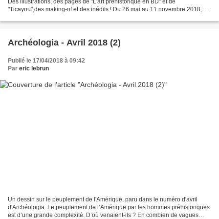
Des illustrations, des pages de "L'art préhistorique en BD" et de
"Ticayou",des making-of et des inédits ! Du 26 mai au 11 novembre 2018, à
la Maison Mégalithes et Landes de...
Archéologia - Avril 2018 (2)
Publié le 17/04/2018 à 09:42
Par
eric lebrun
Un dessin sur le peuplement de l'Amérique, paru dans le numéro d'avril
d'Archéologia. Le peuplement de l’Amérique par les hommes préhistoriques
est d’une grande complexité. D’où venaient-ils ? En combien de vagues