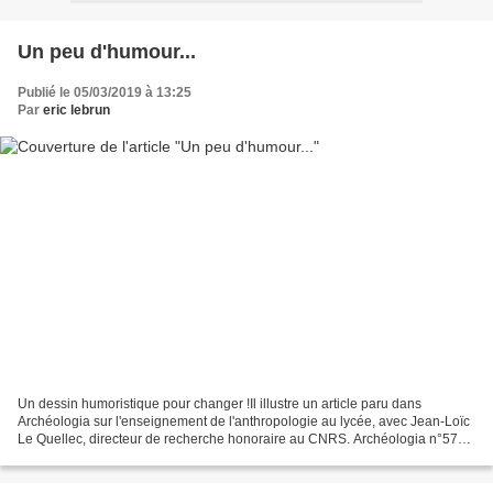
Un peu d'humour...
Publié le 05/03/2019 à 13:25
Par
eric lebrun
Un dessin humoristique pour changer !Il illustre un article paru dans
Archéologia sur l'enseignement de l'anthropologie au lycée, avec Jean-Loïc
Le Quellec, directeur de recherche honoraire au CNRS. Archéologia n°574 -
Mars 2019 - p.12-13Auteur : Romain...