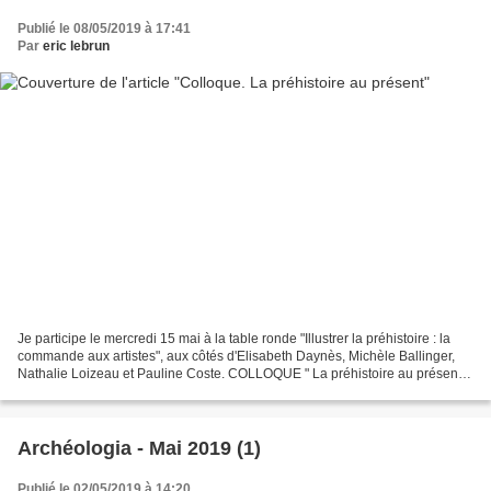
Publié le 08/05/2019 à 17:41
Par
eric lebrun
Je participe le mercredi 15 mai à la table ronde "Illustrer la préhistoire : la
commande aux artistes", aux côtés d'Elisabeth Daynès, Michèle Ballinger,
Nathalie Loizeau et Pauline Coste. COLLOQUE " La préhistoire au présent :
médiations, écritures, images",...
Archéologia - Mai 2019 (1)
Publié le 02/05/2019 à 14:20