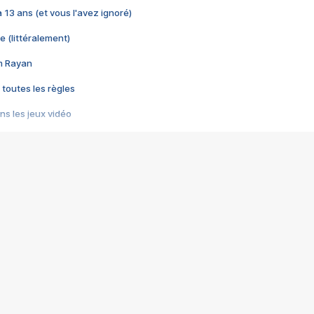
 a 13 ans (et vous l'avez ignoré)
e (littéralement)
im Rayan
 toutes les règles
s les jeux vidéo
us choquant de Rockstar ? - Le scandale BULLY
e plus moche de Steam
du RÊVE tourne au CAUCHEMAR
pendant 8 heures
it… à tort
umiliés par un jeu vidéo
ire - Final Fantasy 8