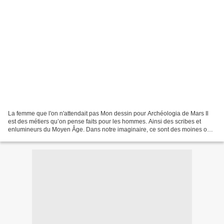
La femme que l'on n'attendait pas Mon dessin pour Archéologia de Mars Il
est des métiers qu’on pense faits pour les hommes. Ainsi des scribes et
enlumineurs du Moyen Âge. Dans notre imaginaire, ce sont des moines ou
des clercs, le crâne tonsuré, qui s’acharnaient...