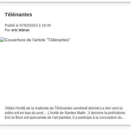
Télénantes
Publié le 07/02/2023 à 19:30
Par
eric lebrun
J'étais l'invité de la matinale de Télénantes vendredi dernier.Le lien vers la
vidéo est en bas du post ... L'invité de Nantes Matin : il dessine la préhistoire
Eric le Brun est spécialiste de l'art pariétal, il a participé à la conception du
livre "Solutré,...