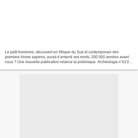
Le petit hominine, découvert en Afrique du Sud et contemporain des
premiers Homo sapiens, aurait-il enterré ses morts, 200 000 années avant
nous ? Une nouvelle publication relance la polémique. Archéologia n°623 -
p.18 - Septembre 2023 Auteur : Daniel...