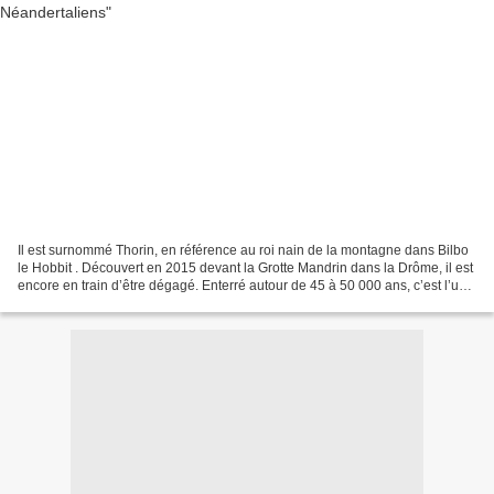
Il est surnommé Thorin, en référence au roi nain de la montagne dans Bilbo
le Hobbit . Découvert en 2015 devant la Grotte Mandrin dans la Drôme, il est
encore en train d’être dégagé. Enterré autour de 45 à 50 000 ans, c’est l’un
des derniers Néandertaliens...