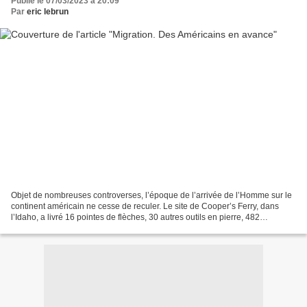
Publié le 07/03/2023 à 20:09
Par
eric lebrun
Objet de nombreuses controverses, l’époque de l’arrivée de l’Homme sur le
continent américain ne cesse de reculer. Le site de Cooper’s Ferry, dans
l’Idaho, a livré 16 pointes de flèches, 30 autres outils en pierre, 482
fragments de débitage et 355 fragments...