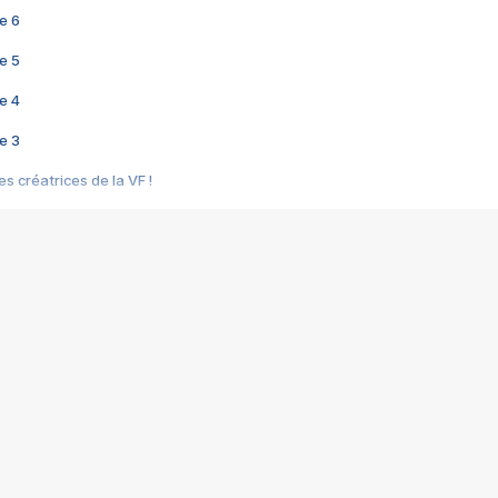
e 6
e 5
e 4
e 3
s créatrices de la VF !
e 2
e 1
e Mektoub My Love arrive enfin ! Rencontre avec Shaïn Boumedine et Sal
i : après Toni en famille
elle réalise le bouleversant Dites lui que je l'aime
ais ! Rencontre autour de Vie privée de Rebecca Zlotowski
 de Marguerite, Grave... Rencontre avec Ella Rumpf