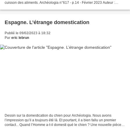
cuisson des aliments. Archéologia n°617 - p.14 - Février 2023 Auteur :
Daniel (J.)
Espagne. L’étrange domestication
Publié le 09/02/2023 à 18:32
Par
eric lebrun
Dessin sur la domestication du chien pour Archéologia. Nous avons
l’impression qu’il a toujours été là. Et pourtant, il a bien fallu un premier
contact... Quand l’Homme a-t-il domesti qué le chien ? Une nouvelle pièce
du puzzle vient d’apparaître dans...