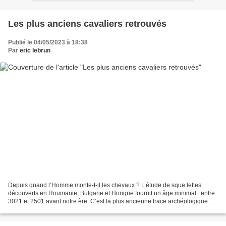
Les plus anciens cavaliers retrouvés
Publié le 04/05/2023 à 18:38
Par
eric lebrun
Depuis quand l’Homme monte-t-il les chevaux ? L’étude de sque lettes
découverts en Roumanie, Bulgarie et Hongrie fournit un âge minimal : entre
3021 et 2501 avant notre ère. C’est la plus ancienne trace archéologique
connue d’une pratique de l’équitation....