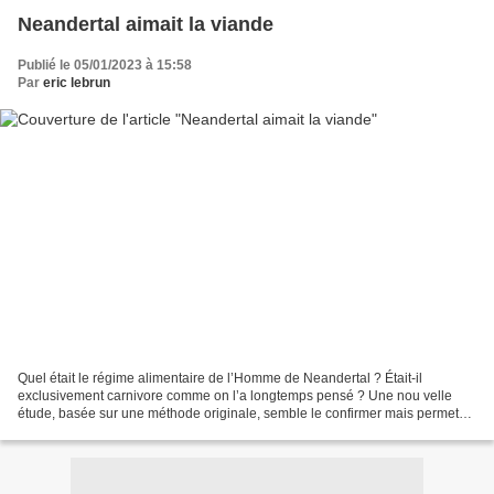
Neandertal aimait la viande
Publié le 05/01/2023 à 15:58
Par
eric lebrun
Quel était le régime alimentaire de l’Homme de Neandertal ? Était-il
exclusivement carnivore comme on l’a longtemps pensé ? Une nou velle
étude, basée sur une méthode originale, semble le confirmer mais permet
aussi de relancer le débat. Archéologia n°616...