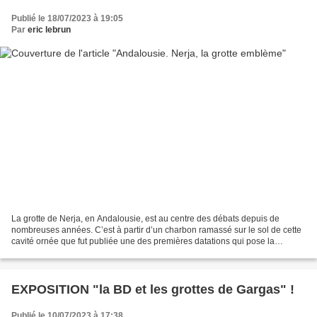
Publié le 18/07/2023 à 19:05
Par
eric lebrun
La grotte de Nerja, en Andalousie, est au centre des débats depuis de
nombreuses années. C’est à partir d’un charbon ramassé sur le sol de cette
cavité ornée que fut publiée une des premières datations qui pose la
question d’un Néandertal artiste. De...
EXPOSITION "la BD et les grottes de Gargas" !
Publié le 10/07/2023 à 17:38