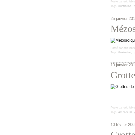
Posté par eric lebr
Tags:
illustration
,
p
25 janvier 20
Mézos
Posté par eric lebr
Tags:
illustration
,
p
10 janvier 20
Grott
Posté par eric lebr
Tags:
art pariétal
,
10 février 200
Grott