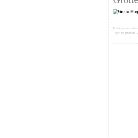
Posté par eric lebr
Tags:
art pariétal
,