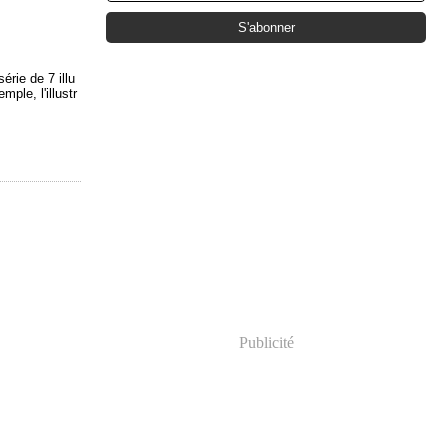
érie de 7 illu
mple, l'illustr
Publicité