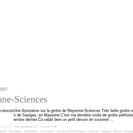
2007
ne-Sciences
Une illustration sur la grotte de Mayenne-Sciences.Très belle grotte 
n de Saulges, en Mayenne.C'est ma dernière visite de grotte préhisto
embre dernier.Ca valait bien un petit dessin en souvenir ...
un à 14:13 -
Commentaires [
…
]
- Permalien [
#
]
grotte
,
illustration
,
préhistoire
,
mammouth
,
animaux préhistoriques
,
mayenne
,
saulges
,
dessin
,
illustra