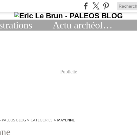
strations
Actu archéologie
Publicité
 - PALEOS BLOG
>
CATEGORIES
>
MAYENNE
nne