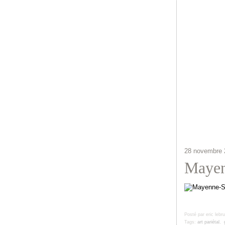
28 novembre 
Mayen
Posté par eric lebr
Tags:
art pariétal
,