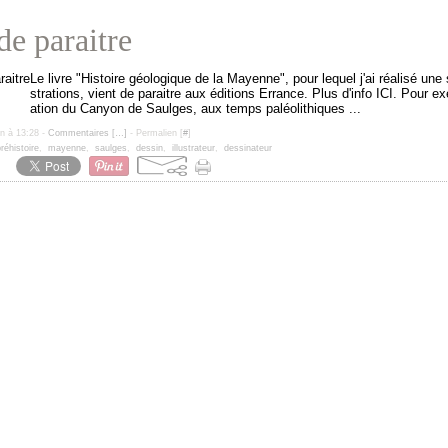
de paraitre
Le livre "Histoire géologique de la Mayenne", pour lequel j'ai réalisé une s
strations, vient de paraitre aux éditions Errance. Plus d'info ICI. Pour exe
ation du Canyon de Saulges, aux temps paléolithiques ...
un à 13:28 -
Commentaires [
…
]
- Permalien [
#
]
réhistoire
,
mayenne
,
saulges
,
dessin
,
illustrateur
,
dessinateur