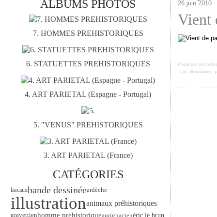
ALBUMS PHOTOS
26 juin 2010
Vient 
7. HOMMES PREHISTORIQUES
6. STATUETTES PREHISTORIQUES
Posté par eric lebr
Tags:
illustration
,
p
4. ART PARIETAL (Espagne - Portugal)
5. "VENUS" PREHISTORIQUES
3. ART PARIETAL (France)
CATÉGORIES
bande dessinée
ardèche
lascaux
illustration
animaux préhistoriques
gravettien
homme prehistorique
éric le brun
aurignacien