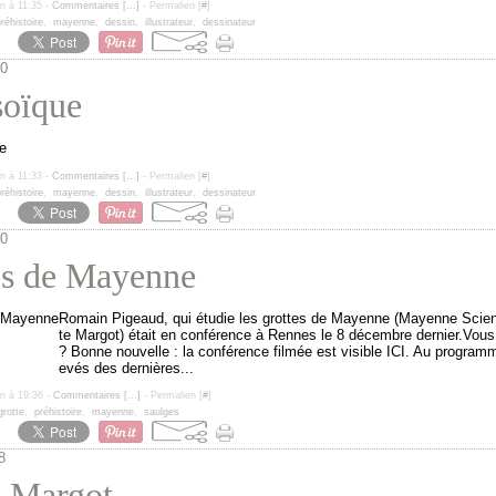
un à 11:35 -
Commentaires [
…
]
- Permalien [
#
]
réhistoire
,
mayenne
,
dessin
,
illustrateur
,
dessinateur
10
oïque
un à 11:33 -
Commentaires [
…
]
- Permalien [
#
]
réhistoire
,
mayenne
,
dessin
,
illustrateur
,
dessinateur
10
es de Mayenne
Romain Pigeaud, qui étudie les grottes de Mayenne (Mayenne Scienc
te Margot) était en conférence à Rennes le 8 décembre dernier.Vous
? Bonne nouvelle : la conférence filmée est visible ICI. Au programm
evés des dernières...
un à 19:36 -
Commentaires [
…
]
- Permalien [
#
]
grotte
,
préhistoire
,
mayenne
,
saulges
8
e Margot