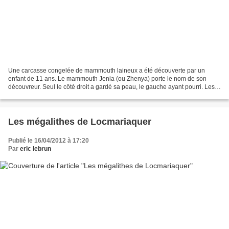
Une carcasse congelée de mammouth laineux a été découverte par un
enfant de 11 ans. Le mammouth Jenia (ou Zhenya) porte le nom de son
découvreur. Seul le côté droit a gardé sa peau, le gauche ayant pourri. Les
organes internes sont décomposés, mais son...
Les mégalithes de Locmariaquer
Publié le 16/04/2012 à 17:20
Par
eric lebrun