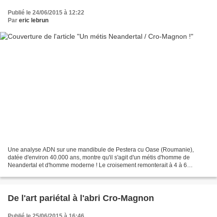
Publié le 24/06/2015 à 12:22
Par
eric lebrun
Une analyse ADN sur une mandibule de Pestera cu Oase (Roumanie),
datée d'environ 40.000 ans, montre qu'il s'agit d'un métis d'homme de
Neandertal et d'homme moderne ! Le croisement remonterait à 4 à 6
générations avant la mort du jeune homme. D'après...
De l'art pariétal à l'abri Cro-Magnon
Publié le 25/06/2015 à 16:46