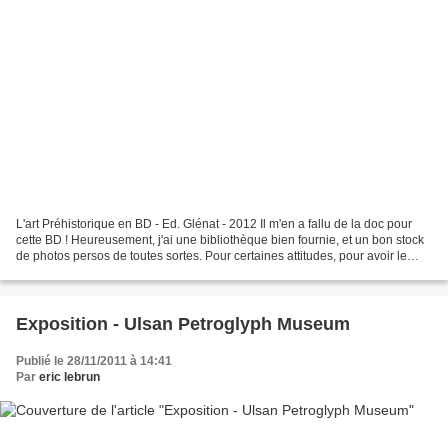
L'art Préhistorique en BD - Ed. Glénat - 2012 Il m'en a fallu de la doc pour
cette BD ! Heureusement, j'ai une bibliothèque bien fournie, et un bon stock
de photos persos de toutes sortes. Pour certaines attitudes, pour avoir le
geste juste et les proportions...
Exposition - Ulsan Petroglyph Museum
Publié le 28/11/2011 à 14:41
Par
eric lebrun