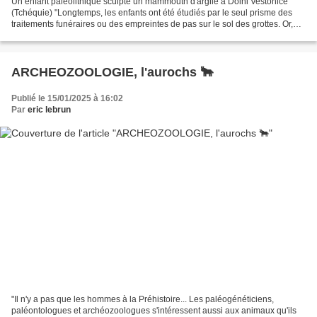
Un enfant paléolithique sculpte un mammouth d'argile à Dolni Vestonice
(Tchéquie) "Longtemps, les enfants ont été étudiés par le seul prisme des
traitements funéraires ou des empreintes de pas sur le sol des grottes. Or,
depuis quelques années, grâce...
ARCHEOZOOLOGIE, l'aurochs 🐂
Publié le 15/01/2025 à 16:02
Par
eric lebrun
"Il n'y a pas que les hommes à la Préhistoire... Les paléogénéticiens,
paléontologues et archéozoologues s'intéressent aussi aux animaux qu'ils