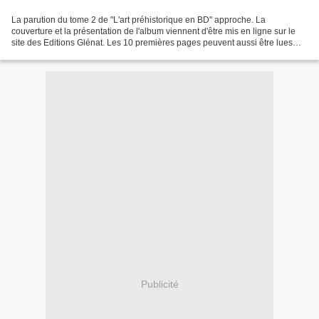
La parution du tome 2 de "L'art préhistorique en BD" approche. La
couverture et la présentation de l'album viennent d'être mis en ligne sur le
site des Editions Glénat. Les 10 premières pages peuvent aussi être lues
depuis ce lien "Il y a environ 29 000...
Publicité