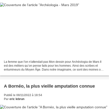
La femme que l'on n'attendait pas Mon dessin pour Archéologia de Mars Il
est des métiers qu’on pense faits pour les hommes. Ainsi des scribes et
enlumineurs du Moyen Âge. Dans notre imaginaire, ce sont des moines ou
des clercs, le crâne tonsuré, qui s’acharnaient...
A Bornéo, la plus vieille amputation connue
Publié le 08/11/2022 à 18:54
Par
eric lebrun