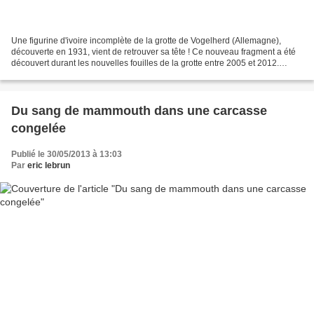
Une figurine d'ivoire incomplète de la grotte de Vogelherd (Allemagne),
découverte en 1931, vient de retrouver sa tête ! Ce nouveau fragment a été
découvert durant les nouvelles fouilles de la grotte entre 2005 et 2012.
Autrefois déterminé comme un ours...
Du sang de mammouth dans une carcasse
congelée
Publié le 30/05/2013 à 13:03
Par
eric lebrun