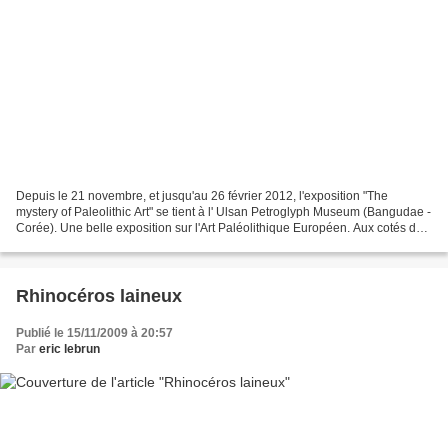
Depuis le 21 novembre, et jusqu'au 26 février 2012, l'exposition "The
mystery of Paleolithic Art" se tient à l' Ulsan Petroglyph Museum (Bangudae -
Corée). Une belle exposition sur l'Art Paléolithique Européen. Aux cotés de
photos de grottes ornées et...
Rhinocéros laineux
Publié le 15/11/2009 à 20:57
Par
eric lebrun