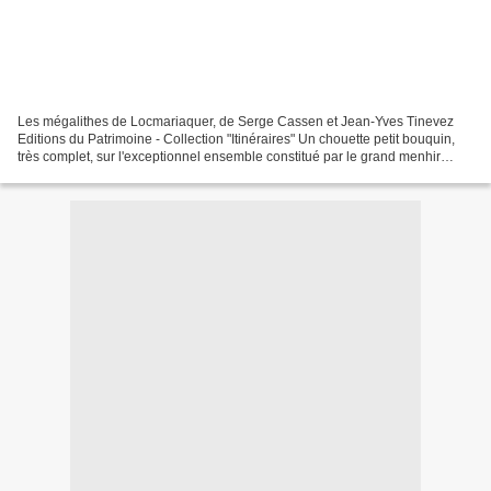
Les mégalithes de Locmariaquer, de Serge Cassen et Jean-Yves Tinevez
Editions du Patrimoine - Collection "Itinéraires" Un chouette petit bouquin,
très complet, sur l'exceptionnel ensemble constitué par le grand menhir
brisé, la table des Marchands et...