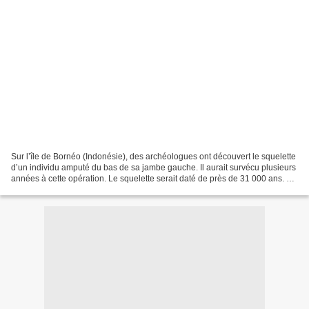
Sur l’île de Bornéo (Indonésie), des archéologues ont découvert le squelette
d’un individu amputé du bas de sa jambe gauche. Il aurait survécu plusieurs
années à cette opération. Le squelette serait daté de près de 31 000 ans. Ce
serait donc la plus ancienne...