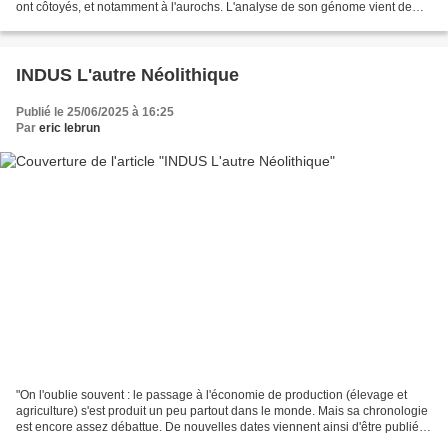
ont côtoyés, et notamment à l'aurochs. L'analyse de son génome vient de
révéler quelques surprises sur son...
INDUS L'autre Néolithique
Publié le 25/06/2025 à 16:25
Par
eric lebrun
"On l'oublie souvent : le passage à l'économie de production (élevage et
agriculture) s'est produit un peu partout dans le monde. Mais sa chronologie
est encore assez débattue. De nouvelles dates viennent ainsi d'être publiées
pour un site du Pakistan"....