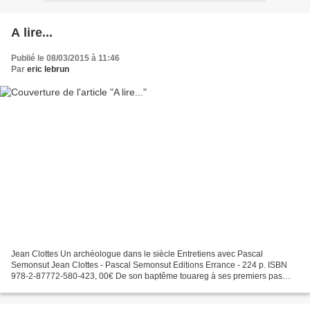
A lire...
Publié le 08/03/2015 à 11:46
Par
eric lebrun
Jean Clottes Un archéologue dans le siècle Entretiens avec Pascal
Semonsut Jean Clottes - Pascal Semonsut Editions Errance - 224 p. ISBN
978-2-87772-580-423, 00€ De son baptême touareg à ses premiers pas
dans la grotte Chauvet, Jean Clottes, préhistorien...