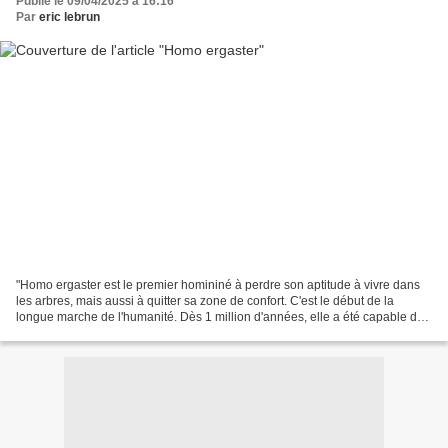
Publié le 09/04/2025 à 16:16
Par
eric lebrun
"Homo ergaster est le premier homininé à perdre son aptitude à vivre dans
les arbres, mais aussi à quitter sa zone de confort. C'est le début de la
longue marche de l'humanité. Dès 1 million d'années, elle a été capable de
s'adapter aux milieux les plus...